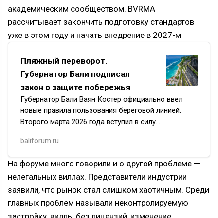
академическим сообществом. BVRMA
рассчитывает закончить подготовку стандартов
уже в этом году и начать внедрение в 2027-м.
Пляжный переворот.
Губернатор Бали подписал
закон о защите побережья
Губернатор Бали Ваян Костер официально ввел
новые правила пользования береговой линией.
Второго марта 2026 года вступил в силу
региональный закон №3, который запрещает
baliforum.ru
отелям и виллам ограничивать дос…
На форуме много говорили и о другой проблеме —
нелегальных виллах. Представители индустрии
заявили, что рынок стал слишком хаотичным. Среди
главных проблем называли неконтролируемую
застройку, виллы без лицензий, изменение