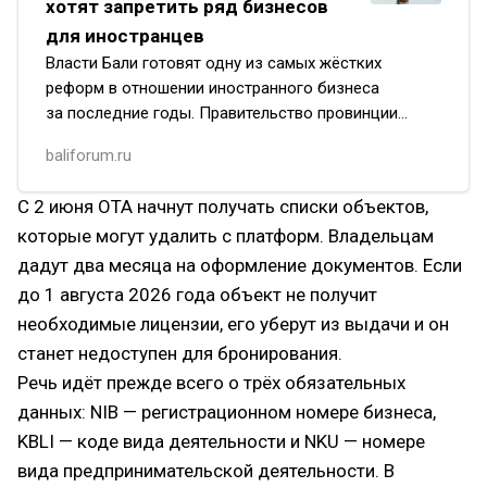
хотят запретить ряд бизнесов
для иностранцев
Власти Бали готовят одну из самых жёстких
реформ в отношении иностранного бизнеса
за последние годы. Правительство провинции
официально предложило Министерству инвестиций
baliforum.ru
Индонезии закрыть доступ для…
С 2 июня OTA начнут получать списки объектов,
которые могут удалить с платформ. Владельцам
дадут два месяца на оформление документов. Если
до 1 августа 2026 года объект не получит
необходимые лицензии, его уберут из выдачи и он
станет недоступен для бронирования.
Речь идёт прежде всего о трёх обязательных
данных: NIB — регистрационном номере бизнеса,
KBLI — коде вида деятельности и NKU — номере
вида предпринимательской деятельности. В