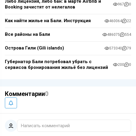
Либо лицензия, либо бан: в марте Airbnb и
967
0
Booking зачистят от нелегалов
Как найти жилье на Бали. Инструкция
460064
22
Все районы на Бали
486075
554
Острова Гили (Gili islands)
573340
79
Губернатор Бали потребовал убрать с
200
0
сервисов бронирования жильё без лицензий
Комментарии
0
Написать комментарий