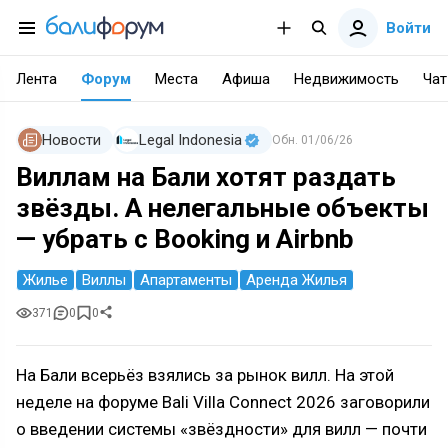
Войти
Лента
Форум
Места
Афиша
Недвижимость
Чат
Новости
Legal Indonesia
Обн.
01/06/26
Виллам на Бали хотят раздать
звёзды. А нелегальные объекты
— убрать с Booking и Airbnb
Жилье
Виллы
Апартаменты
Аренда Жилья
371
0
0
На Бали всерьёз взялись за рынок вилл. На этой
неделе на форуме Bali Villa Connect 2026 заговорили
о введении системы «звёздности» для вилл — почти