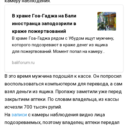
камеру наблюдения.
В храме Гоа-Гаджа на Бали
иностранца заподозрили в
краже пожертвований
В храме Гоа-Гаджа рядом с Убудом ищут мужчину,
которого подозревают в краже денег из ящика
для пожертвований. Момент попал на камеру
наблюдения, а затем видео разошлось в соцсетях.
baliforum.ru
На записи мужч…
В это время мужчина подошёл к кассе. Он попросил
воспользоваться компьютером для перевода, а сам
взял деньги из ящика. Пропажу заметили уже перед
закрытием аптеки. По словам владельца, из кассы
исчезли 700 тысяч рупий.
На
записи
с камеры наблюдения видно лица
подозреваемых, поэтому владелец аптеки передал