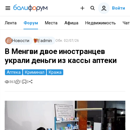
Войти
Лента
Форум
Места
Афиша
Недвижимость
Чат
Новости
admin
Обн.
02/07/26
В Менгви двое иностранцев
украли деньги из кассы аптеки
Аптека
Криминал
Кража
363
1
0