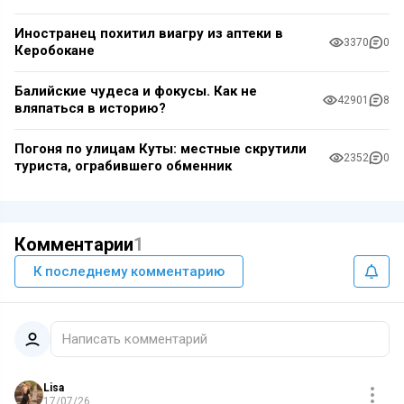
Иностранец похитил виагру из аптеки в
3370
0
Керобокане
Балийские чудеса и фокусы. Как не
42901
8
вляпаться в историю?
Погоня по улицам Куты: местные скрутили
2352
0
туриста, ограбившего обменник
Комментарии
1
К последнему комментарию
Написать комментарий
Lisa
17/07/26