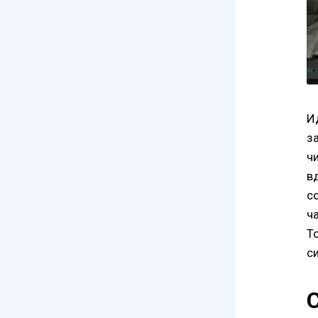
И
з
ч
в
с
ч
Т
с