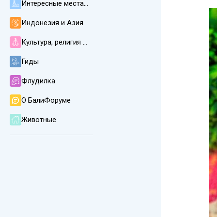
Интересные места, пляжи, погода и климат
Индонезия и Азия
Культура, религия и язык на Бали
Гиды
Флудилка
О БалиФоруме
Животные