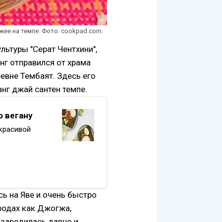
жее на темпе. Фото: cookpad.com.
льтуры "Серат Чентхини",
нг отправился от храма
евне Тембаят. Здесь его
нг джай сантен темпе.
о вегану
 красивой
трове растет
: веганство,
 о…
ь на Яве и очень быстро
ородах как Джогжа,
 зародилась давно и