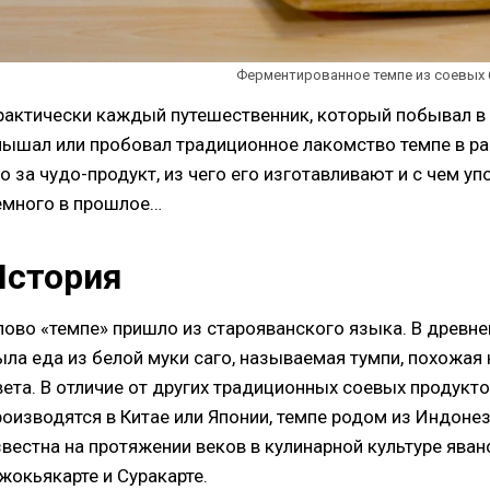
Ферментированное темпе из соевых б
рактически каждый путешественник, который побывал в 
лышал или пробовал традиционное лакомство темпе в ра
то за чудо-продукт, из чего его изготавливают и с чем у
емного в прошлое…
История
лово «темпе» пришло из старояванского языка. В древн
ыла еда из белой муки саго, называемая тумпи, похожая
вета. В отличие от других традиционных соевых продукт
роизводятся в Китае или Японии, темпе родом из Индоне
звестна на протяжении веков в кулинарной культуре яван
жокьякарте и Суракарте.