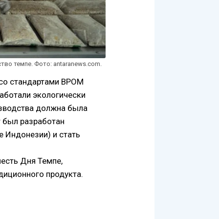
во темпе. Фото: antaranews.com.
 со стандартами BPOM
аботали экологически
изводства должна была
т был разработан
е Индонезии) и стать
есть Дня Темпе,
диционного продукта.