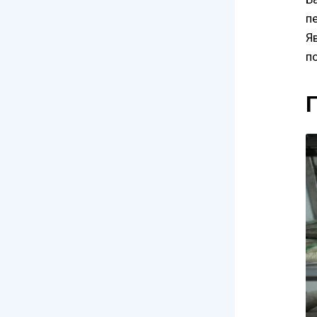
п
Я
п