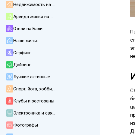
Недвижимость на Бали
Аренда жилья на Бали
Отели на Бали
П
с
Наше жилье
э
Серфинг
н
Дайвинг
Лучшие активные развлечения
Спорт, йога, хобби, СПА, массаж
С
б
Клубы и рестораны
ц
Электроника и связь
п
и
Фотографы
Д