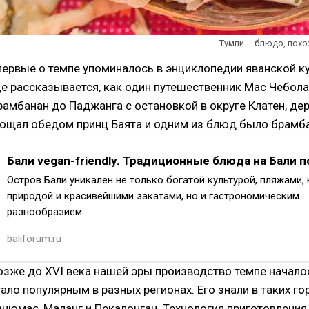
Тумпи – блюдо, похо
первые о темпе упоминалось в энциклопедии яванской ку
де рассказывается, как один путешественник Мас Чебола
рамбанан до Паджанга с остановкой в округе Клатен, дер
гощал обедом принц Баята и одним из блюд было брамба
Бали vegan-friendly. Традиционные блюда на Бали п
Остров Бали уникален не только богатой культурой, пляжами,
природой и красивейшими закатами, но и гастрономическим
разнообразием.
Количество ресторанов, модных кафе, классных кофеен на ос
baliforum.ru
с каждым годом. И совсем неважно, на каком вы типе питания
сыроедение, вегетарианство или же едите мясо — на острове
озже до XVI века нашей эры производство темпе началос
тало популярным в разных регионах. Его знали в таких г
анюмас, Маланг и Пекалонган. Технология приготовления