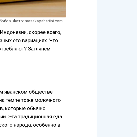
обов. Фото: masakapahariini.com.
Индонезии, скорее всего,
зных его вариациях. Что
потребляют? Заглянем
ем яванском обществе
 на темпе тоже молочного
ов, которые обычно
зии. Эта традиционная еда
ского народа, особенно в