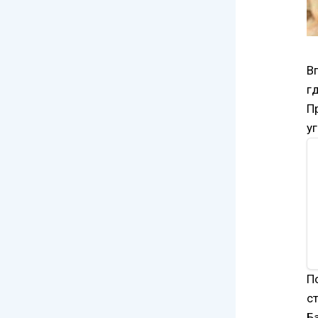
В
г
П
у
П
с
Б