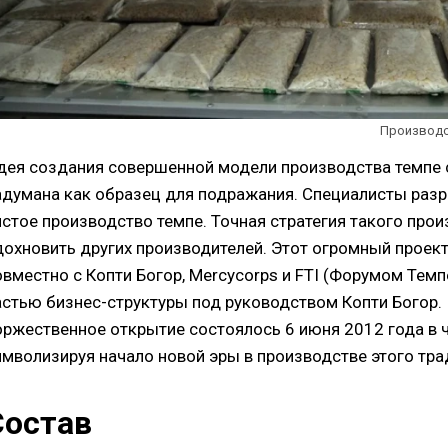
Производст
дея создания совершенной модели производства темпе
адумана как образец для подражания. Специалисты разр
истое производство темпе. Точная стратегия такого про
дохновить других производителей. Этот огромный проек
овместно с Копти Богор, Mercycorps и FTI (Форумом Темп
астью бизнес-структуры под руководством Копти Богор.
оржественное открытие состоялось 6 июня 2012 года в ч
имволизируя начало новой эры в производстве этого тра
Состав