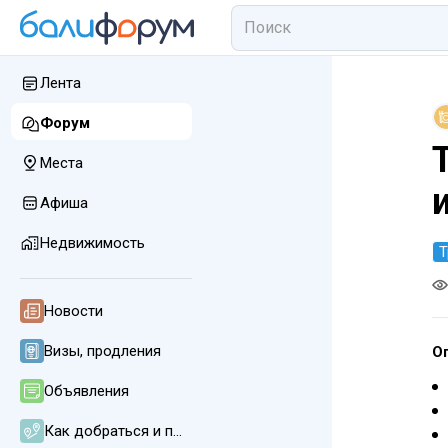
Лента
Форум
Места
Афиша
Недвижимость
Т
Новости
Визы, продления
О
Объявления
Как добраться и передвигаться