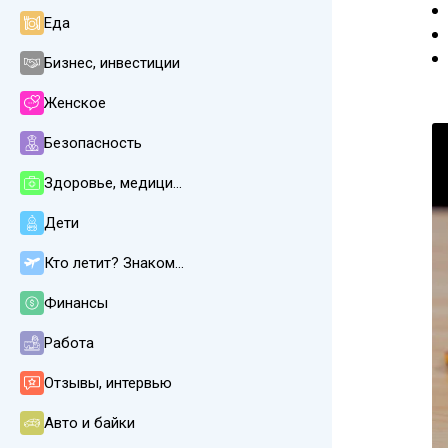
Еда
Бизнес, инвестиции
Женское
Безопасность
Здоровье, медицина
Дети
Кто летит? Знакомства
Финансы
Работа
Отзывы, интервью
Авто и байки