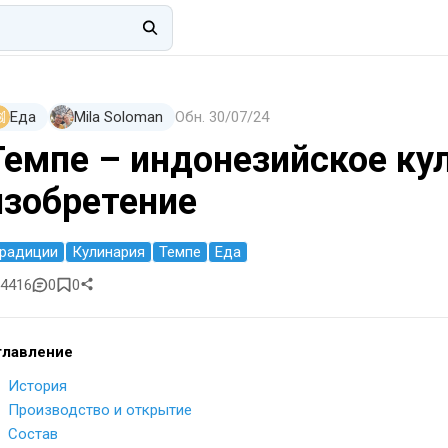
Еда
Mila Soloman
Обн.
30/07/24
Темпе – индонезийское ку
изобретение
радиции
Кулинария
Темпе
Еда
4416
0
0
главление
История
Производство и открытие
Состав