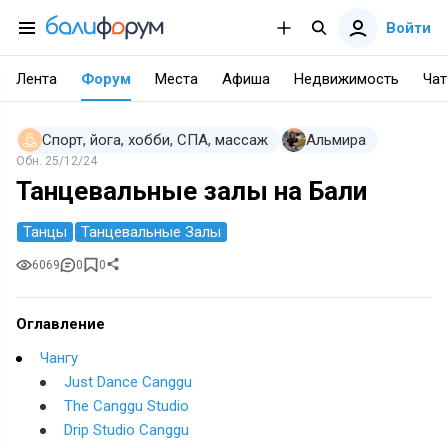
Войти
Лента
Форум
Места
Афиша
Недвижимость
Чат
Спорт, йога, хобби, СПА, массаж
Альмира
Обн.
25/12/24
Танцевальные залы на Бали
Танцы
Танцевальные Залы
6069
0
0
Оглавление
Чангу
Just Dance Canggu
The Canggu Studio
Drip Studio Canggu