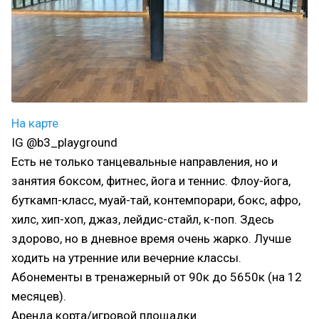
На карте
IG @b3_playground
Есть не только танцевальные направления, но и
занятия боксом, фитнес, йога и теннис. Флоу-йога,
буткамп-класс, муай-тай, контемпорари, бокс, афро,
хилс, хип-хоп, джаз, лейдис-стайл, к-поп. Здесь
здорово, но в дневное время очень жарко. Лучше
ходить на утренние или вечерние классы.
Абонементы в тренажерный от 90к до 5650к (на 12
месяцев).
Аренда корта/игровой площадки.