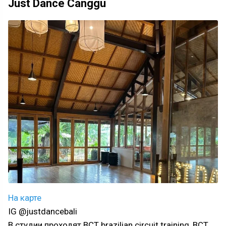
Just Dance Canggu
На карте
IG @justdancebali
В студии проходят BCT brazilian circuit training, BCT