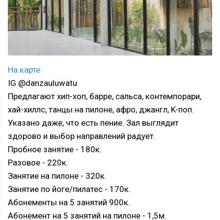
На карте
IG @danzauluwatu
Предлагают хип-хоп, барре, сальса, контемпорари,
хай-хиллс, танцы на пилоне, афро, джангл, K-поп.
Указано даже, что есть пение. Зал выглядит
здорово и выбор направлений радует.
Пробное занятие - 180к.
Разовое - 220к.
Занятие на пилоне - 320к.
Занятие по йоге/пилатес - 170к.
Абонементы на 5 занятий 900к.
Абонемент на 5 занятий на пилоне - 1,5м.