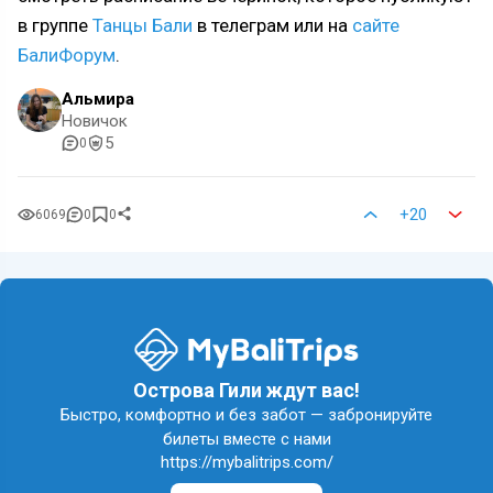
в группе
Танцы Бали
в телеграм или на
сайте
БалиФорум
.
Альмира
Новичок
5
0
+20
6069
0
0
Острова Гили ждут вас!
Быстро, комфортно и без забот — забронируйте
билеты вместе с нами
https://mybalitrips.com/