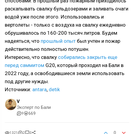
способами. В прошлый раз пожарным приходилось
раскапывать свалку бульдозерами и заливать очаги
водой уже после этого. Использовались и
вертолеты - только с воздуха на свалку ежедневно
обрушивалось по 160-200 тысяч литров. Будем
надеяться, что
прошлый опыт
был учтен и пожар
действительно полностью потушен.
Интересно, что свалку
собирались закрыть еще
перед саммитом
G20, который проходил на Бали в
2022 году, а освободившиеся земли использовать
под другие нужды.
Источники:
antara
,
detik
V
Эксперт по Бали
669
9
0
1321
2
0