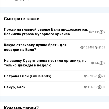
Смотрите также
Пожар на главной свалке Бали продолжается.
4644
0
Возникла угроза мусорного кризиса
Какую страховку лучше брать для
1284084
155
поездки на Бали?
На свалку Сувунг снова пустили органику, но
347
0
только дважды в неделю
Острова Гили (Gili islands)
573351
79
Санур, Бали
116317
38
Комментарии
2