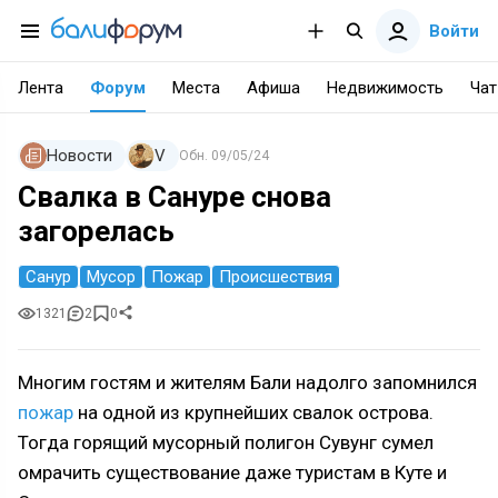
Войти
Лента
Форум
Места
Афиша
Недвижимость
Чат
Новости
V
Обн.
09/05/24
Свалка в Сануре снова
загорелась
Санур
Мусор
Пожар
Происшествия
1321
2
0
Многим гостям и жителям Бали надолго запомнился
пожар
на одной из крупнейших свалок острова.
Тогда горящий мусорный полигон Сувунг сумел
омрачить существование даже туристам в Куте и