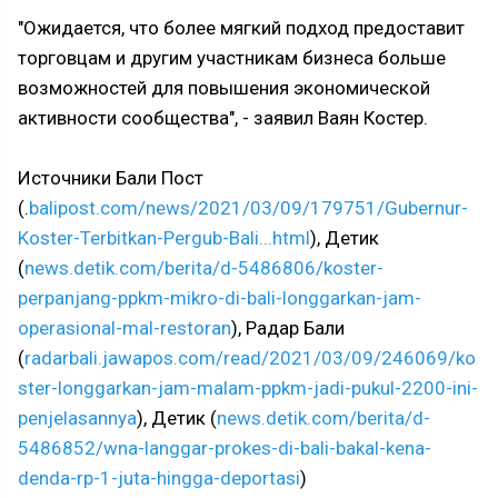
"Ожидается, что более мягкий подход предоставит
торговцам и другим участникам бизнеса больше
возможностей для повышения экономической
активности сообщества", - заявил Ваян Костер.
Источники Бали Пост
(.
balipost.com/news/2021/03/09/179751/Gubernur-
Koster-Terbitkan-Pergub-Bali...html
), Детик
(
news.detik.com/berita/d-5486806/koster-
perpanjang-ppkm-mikro-di-bali-longgarkan-jam-
operasional-mal-restoran
), Радар Бали
(
radarbali.jawapos.com/read/2021/03/09/246069/ko
ster-longgarkan-jam-malam-ppkm-jadi-pukul-2200-ini-
penjelasannya
), Детик (
news.detik.com/berita/d-
5486852/wna-langgar-prokes-di-bali-bakal-kena-
denda-rp-1-juta-hingga-deportasi
)