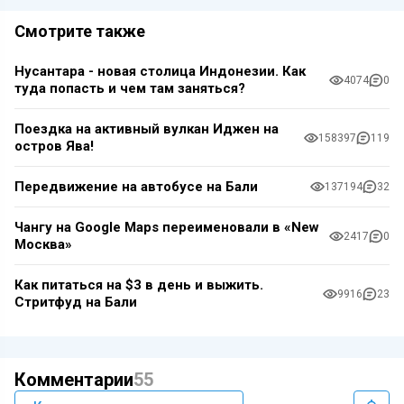
Смотрите также
Нусантара - новая столица Индонезии. Как
4074
0
туда попасть и чем там заняться?
Поездка на активный вулкан Иджен на
158397
119
остров Ява!
Передвижение на автобусе на Бали
137194
32
Чангу на Google Maps переименовали в «New
2417
0
Москва»
Как питаться на $3 в день и выжить.
9916
23
Стритфуд на Бали
Комментарии
55