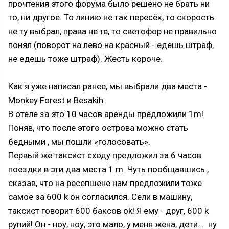
прочтения этого форума было решено не брать ни
то, ни другое. То линию не так пересёк, то скорость
не ту выбрал, права не те, то светофор не правильно
понял (поворот на лево на красный - едешь штраф,
не едешь тоже штраф). Жесть короче.
Как я уже написал ранее, мы выбрали два места -
Monkey Forest и Besakih.
В отеле за это 10 часов аренды предложили 1m!
Поняв, что после этого острова можно стать
бедными , мы пошли «голосовать».
Первый же таксист сходу предложил за 6 часов
поездки в эти два места 1 m. Чуть пообщавшись ,
сказав, что на ресепшене нам предложили тоже
самое за 600 k он согласился. Сели в машину,
таксист говорит 600 баксов ok! Я ему - друг, 600 k
рупий! Он - ноу, ноу, это мало, у меня жена, дети... ну