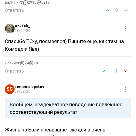
Бали ГУРУ
2930
6213
Ответить
0
ApkTuk_
08/02/20
Спасибо ТС-у, посмеялся) Пишите еще, как там на
Комодо и Яве)
Новичок
24
18
Ответить
+1
semen.slepakov
SS
08/02/20
Вообщем, неадекватное поведение повлекшее
соответствующий результат.
Жизнь на Бали превращает людей в очень