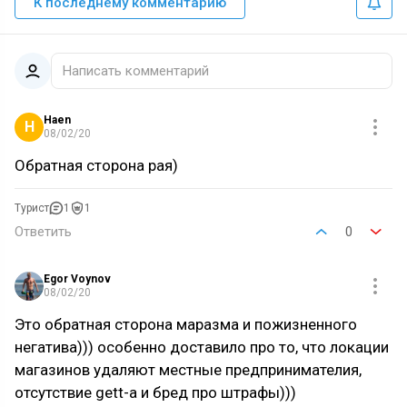
К последнему комментарию
Написать комментарий
Haen
H
08/02/20
Обратная сторона рая)
Турист
1
1
Ответить
0
Egor Voynov
08/02/20
Это обратная сторона маразма и пожизненного
негатива))) особенно доставило про то, что локации
магазинов удаляют местные предпринимателия,
отсутствие gett-a и бред про штрафы)))