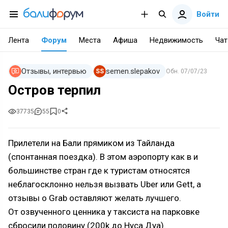
Войти
Лента
Форум
Места
Афиша
Недвижимость
Чат
Отзывы, интервью
semen.slepakov
SS
Обн.
07/07/23
Остров терпил
37735
55
0
Прилетели на Бали прямиком из Тайланда
(спонтанная поездка). В этом аэропорту как в и
большинстве стран где к туристам относятся
неблагосклонно нельзя вызвать Uber или Gett, а
отзывы о Grab оставляют желать лучшего.
От озвученного ценника у таксиста на парковке
сбросили половину (200k до Нуса Дуа).