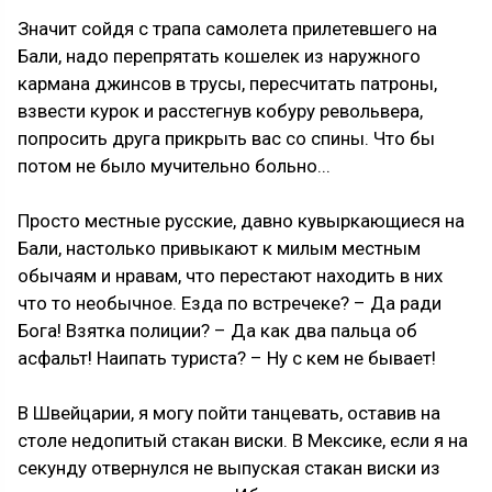
Значит сойдя с трапа самолета прилетевшего на
Бали, надо перепрятать кошелек из наружного
кармана джинсов в трусы, пересчитать патроны,
взвести курок и расстегнув кобуру револьвера,
попросить друга прикрыть вас со спины. Что бы
потом не было мучительно больно...
Просто местные русские, давно кувыркающиеся на
Бали, настолько привыкают к милым местным
обычаям и нравам, что перестают находить в них
что то необычное. Езда по встречеке? – Да ради
Бога! Взятка полиции? – Да как два пальца об
асфальт! Наипать туриста? – Ну с кем не бывает!
В Швейцарии, я могу пойти танцевать, оставив на
столе недопитый стакан виски. В Мексике, если я на
секунду отвернулся не выпуская стакан виски из