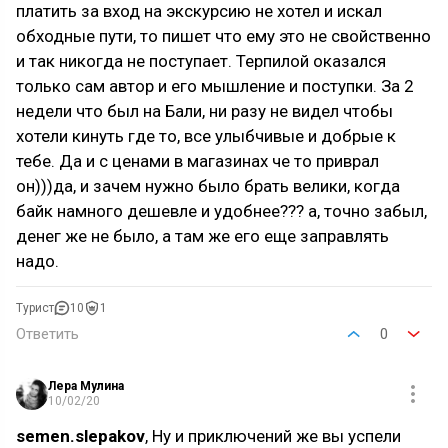
платить за вход на экскурсию не хотел и искал
обходные пути, то пишет что ему это не свойственно
и так никогда не поступает. Терпилой оказался
только сам автор и его мышление и поступки. За 2
недели что был на Бали, ни разу не видел чтобы
хотели кинуть где то, все улыбчивые и добрые к
тебе. Да и с ценами в магазинах че то приврал
он)))да, и зачем нужно было брать велики, когда
байк намного дешевле и удобнее??? а, точно забыл,
денег же не было, а там же его еще заправлять
надо.
Турист
10
1
Ответить
0
Лера Мулина
10/02/20
semen.slepakov
, Ну и приключений же вы успели