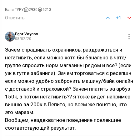
Бали ГУРУ
2930
6213
Ответить
+1
Egor Voynov
08/02/20
Зачем спрашивать охранников, раздражаться и
негативить, если можно хотя бы банально в чате/
группе спросить норм магазины рядом и все? (если
уж в гугле забанили). Зачем торговаться с ресепшн
если можно удобно забронить машину/байк онлайн
с доставкой и страховкой? Зачем платить за арбуз
150к, а потом негативить?? я тоже видел например
вишню за 200к в Пепито, но всем же понятно, что
это маразм.
Вообщем, неадекватное поведение повлекшее
соответствующий результат.