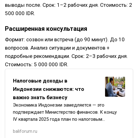
выводы после. Срок: 1–2 рабочих дня. Стоимость: 2
500 000 IDR.
Расширенная консультация
Формат: созвон или встреча (до 90 минут). До 10
вопросов. Анализ ситуации и документов +
подробные рекомендации. Срок: 2–3 рабочих дня.
Стоимость: 5 000 000 IDR.
Налоговые доходы в
Индонезии снижаются: что
важно знать бизнесу
Экономика Индонезии замедляется — это
подтверждает Министерство финансов. К концу
IV квартала 2025 года план по налоговым
поступлениям был выполнен только на 66,6%.
baliforum.ru
В результате государство усиливает…