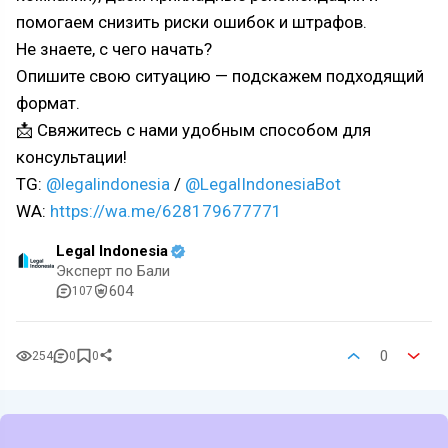
помогаем снизить риски ошибок и штрафов.
Не знаете, с чего начать?
Опишите свою ситуацию — подскажем подходящий
формат.
📩 Свяжитесь с нами удобным способом для
консультации!
TG:
@legalindonesia
/
@LegalIndonesiaBot
WA:
https://wa.me/628179677771
Legal Indonesia
Эксперт по Бали
604
107
0
254
0
0