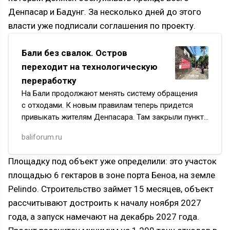
Денпасар и Бадунг. За несколько дней до этого
власти уже подписали соглашения по проекту.
Бали без свалок. Остров
переходит на технологическую
переработку
На Бали продолжают менять систему обращения
с отходами. К новым правилам теперь придется
привыкать жителям Денпасара. Там закрыли пункт
временного складирования мусора (TPS)
baliforum.ru
на улице Jl. Pulau Seram…
Площадку под объект уже определили: это участок
площадью 6 гектаров в зоне порта Беноа, на земле
Pelindo. Строительство займет 15 месяцев, объект
рассчитывают достроить к началу ноября 2027
года, а запуск намечают на декабрь 2027 года.