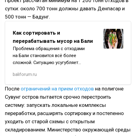
Проект рассчитан минимум на 1 200 тонн отходов в
сутки: около 700 тонн должны давать Денпасар и
500 тонн — Бадунг.
Как сортировать и
перерабатывать мусор на Бали
Проблема обращения с отходами
на Бали становится всё более
сложной. Ситуацию усугубляет
прекращение вывоза органических
baliforum.ru
отходов на полигон ТБО Сувунг
в Денпасаре с 1 апреля 2026 года.
После
ограничений на прием отходов
на полигоне
Сувунг остров пытается срочно перестроить
систему: запускать локальные комплексы
переработки, расширять сортировку и постепенно
уходить от старой схемы с открытым
складированием. Министерство окружающей среды