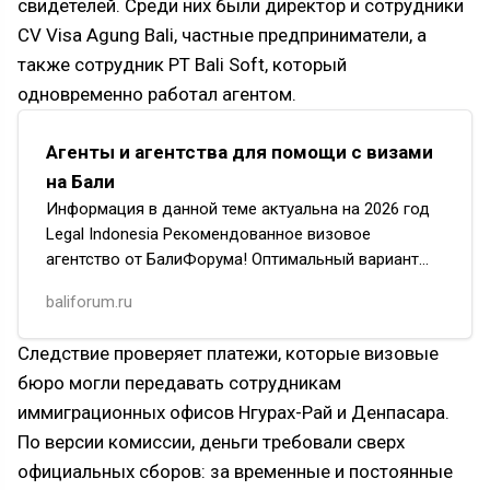
свидетелей. Среди них были директор и сотрудники
CV Visa Agung Bali, частные предприниматели, а
также сотрудник PT Bali Soft, который
одновременно работал агентом.
Агенты и агентства для помощи с визами
на Бали
Информация в данной теме актуальна на 2026 год
Legal Indonesia Рекомендованное визовое
агентство от БалиФорума! Оптимальный вариант
для въезда чтобы попасть на Бали! Сотрудники
baliforum.ru
компании говорят на ру…
Следствие проверяет платежи, которые визовые
бюро могли передавать сотрудникам
иммиграционных офисов Нгурах-Рай и Денпасара.
По версии комиссии, деньги требовали сверх
официальных сборов: за временные и постоянные