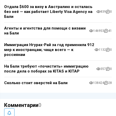
Отдала $600 за визу в Австралию и осталась
без неё — как работает Liberty Visa Agency на
839
0
Бали
Агенты и агентства для помощи с визами
146953
41
на Бали
Иммиграция Нгурах-Рай за год применила 912
мер к иностранцам; чаще всего — к
1132
0
россиянам
На Бали требуют «почистить» иммиграцию
357
0
после дела о поборах за KITAS и KITAP
Сколько стоит оверстей на Бали
138424
28
Комментарии
0