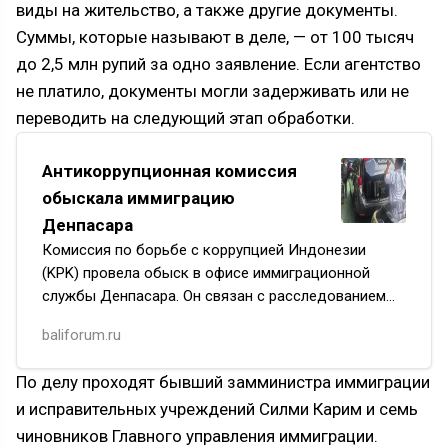
виды на жительство, а также другие документы.
Суммы, которые называют в деле, — от 100 тысяч
до 2,5 млн рупий за одно заявление. Если агентство
не платило, документы могли задерживать или не
переводить на следующий этап обработки.
Антикоррупционная комиссия
обыскала иммиграцию
Денпасара
Комиссия по борьбе с коррупцией Индонезии
(KPK) провела обыск в офисе иммиграционной
службы Денпасара. Он связан с расследованием
дела о возможном вымогательстве и незаконных
baliforum.ru
платежах при оформлении р…
По делу проходят бывший замминистра иммиграции
и исправительных учреждений Силми Карим и семь
чиновников Главного управления иммиграции.