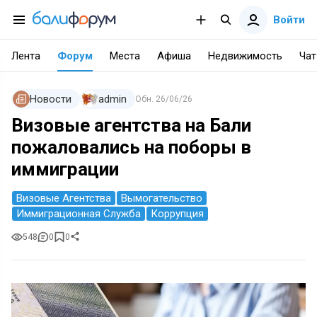
Войти
Лента
Форум
Места
Афиша
Недвижимость
Чат
Новости
admin
Обн.
26/06/26
Визовые агентства на Бали
пожаловались на поборы в
иммиграции
Визовые Агентства
Вымогательство
Иммиграционная Служба
Коррупция
548
0
0