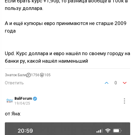
Если брать курс +1,90р, то разница вообще в 100к в
пользу доллара.
А и ещё купюры евро принимаются не старше 2009
года
Upd. Курс доллара и евро нашёл по своему городу на
банки ру, какой нашёл наименьший
Знаток Бали
1756
105
Ответить
0
BaliForum
19/04/25
от Яна: