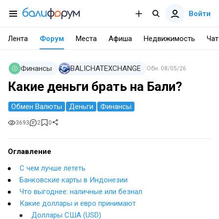
Войти
Лента
Форум
Места
Афиша
Недвижимость
Чат
Финансы
BALICHATEXCHANGE
Обн.
08/05/26
Какие деньги брать на Бали?
Обмен Валюты
Деньги
Финансы
3693
2
0
Оглавление
С чем лучше лететь
Банковские карты в Индонезии
Что выгоднее: наличные или безнал
Какие доллары и евро принимают
Доллары США (USD)