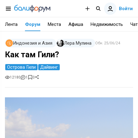
Войти
Лента
Форум
Места
Афиша
Недвижимость
Чат
Индонезия и Азия
Лера Мулина
Обн.
25/06/24
Как там Гили?
Острова Гили
Дайвинг
12180
1
0