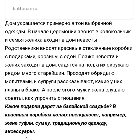
призваны приводить в гармонию материальный
baliforum.ru
и духовный миры. Свадьба…
Дом украшается примерно в тон выбранной
одежды. В начале церемонии звонят в колокольчик
и семья жениха входит в дом невесты.
Родственники вносят красивые стеклянные коробки
с подарками, корзины с едой. Позже невеста и
жених заходят в дом, садятся на пол, а их окружают
рядом много старейшин. Проходят обряды с
молитвами, и супруги рассказывают, какие у них
планы в браке. А после этого муж и жена слушают
советы, как упрочить отношения.
Какие подарки дарят на балийской свадьбе? В
красивых коробках жених преподносит, например,
жене туфли, сумку, традиционную одежду,
аксессуары.