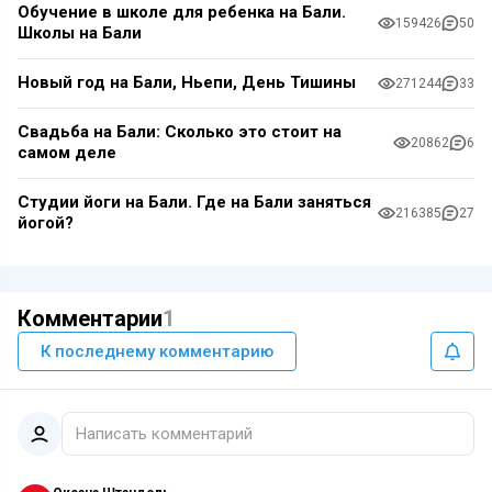
Обучение в школе для ребенка на Бали.
159426
50
Школы на Бали
Новый год на Бали, Ньепи, День Тишины
271244
33
Свадьба на Бали: Сколько это стоит на
20862
6
самом деле
Студии йоги на Бали. Где на Бали заняться
216385
27
йогой?
Комментарии
1
К последнему комментарию
Написать комментарий