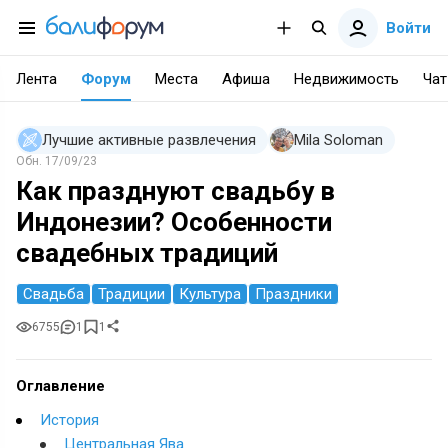
Войти
Лента
Форум
Места
Афиша
Недвижимость
Чат
Лучшие активные развлечения
Mila Soloman
Обн.
17/09/23
Как празднуют свадьбу в
Индонезии? Особенности
свадебных традиций
Свадьба
Традиции
Культура
Праздники
6755
1
1
Оглавление
История
Центральная Ява