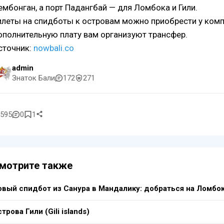
ембонган, а порт Падангбай — для Ломбока и Гили.
илеты на спидботы к островам можно приобрести у ком
ополнительную плату вам организуют трансфер.
сточник:
nowbali.co
admin
Знаток Бали
172
271
595
0
1
мотрите также
овый спидбот из Санура в Мандалику: добраться на Ломбо
трова Гили (Gili islands)