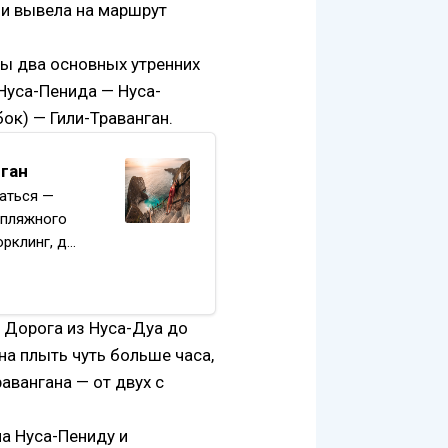
 и вывела на маршрут
ны два основных утренних
 Нуса-Пенида — Нуса-
ок) — Гили-Траванган.
нган
раться —
 пляжного
орклинг, д…
 Дорога из Нуса-Дуа до
а плыть чуть больше часа,
равангана — от двух с
на Нуса-Пениду и