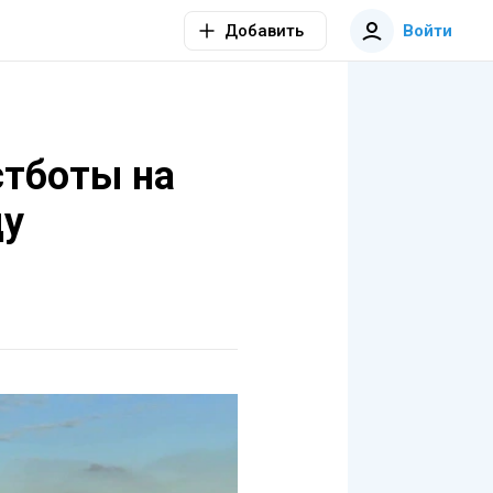
Добавить
Войти
стботы на
ду