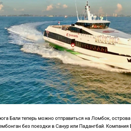
 юга Бали теперь можно отправиться на Ломбок, острова 
ембонган без поездки в Санур или Падангбай. Компания Ek