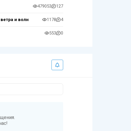
479053
127
ветра и волн
1178
4
553
0
бщения.
час!