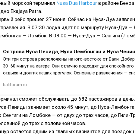
овый морской терминал
Nusa Dua Harbour
в районе Беноа
дно Ekajaya Patra.
ервый рейс прошел 27 июня. Сейчас из Нуса-Дуа заявле
тправления. В 07:30 лодка идет по маршруту Нуса-Дуа —
ембонган — Ломбок. В 08:00 — Нуса-Дуа — Сенгиги (Ломб
Острова Нуса Пенида, Нуса Лембонган и Нуса Чени
Эти три острова расположены на юго-востоке от Бали. Доби
30−60 минут на катере. Они отлично подходят для спокойного
отдыха и долгих пеших прогулок. Основные развлечения — сн
baliforum.ru
ерминал сможет обслуживать до 682 пассажиров в день.
уса-Пениды занимает около 45 минут, до Нуса-Лембонган
о Сенгиги на Ломбоке — от двух до трех часов, до Гили-Т
оловиной до трех с половиной часов.
анур остается одним из главных вариантов для поездок 