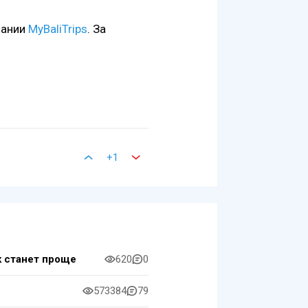
пании
MyBaliTrips
. За
+1
к станет проще
620
0
573384
79