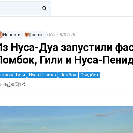
Новости
admin
Обн.
08/07/26
Из Нуса-Дуа запустили фа
Ломбок, Гили и Нуса-Пени
строва Гили
Нуса Пенида
Ломбок
Спидбот
595
0
1