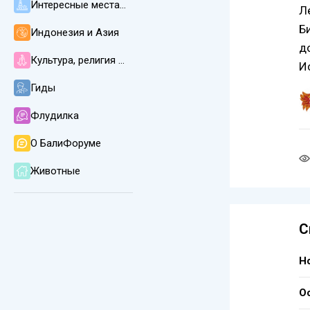
Интересные места, пляжи, погода и климат
Л
Б
Индонезия и Азия
д
Культура, религия и язык на Бали
И
Гиды
Флудилка
О БалиФоруме
Животные
С
Н
Ос