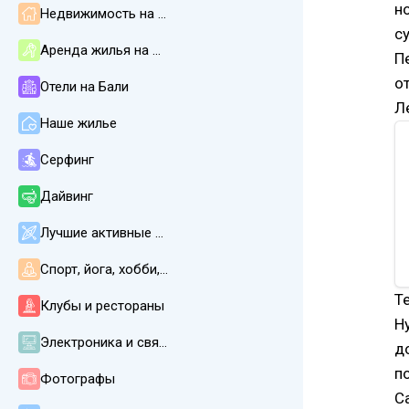
н
Недвижимость на Бали
су
Аренда жилья на Бали
П
о
Отели на Бали
Л
Наше жилье
Серфинг
Дайвинг
Лучшие активные развлечения
Спорт, йога, хобби, СПА, массаж
Т
Клубы и рестораны
Н
Электроника и связь
д
п
Фотографы
С