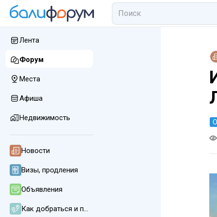
Лента
Форум
Места
Афиша
Недвижимость
О
Новости
Визы, продления
Объявления
Как добраться и передвигаться