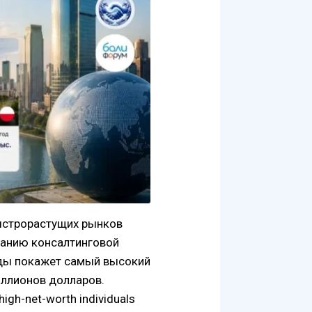
быстрорастущих рынков
ванию консалтинговой
оды покажет самый высокий
иллионов долларов.
igh-net-worth individuals