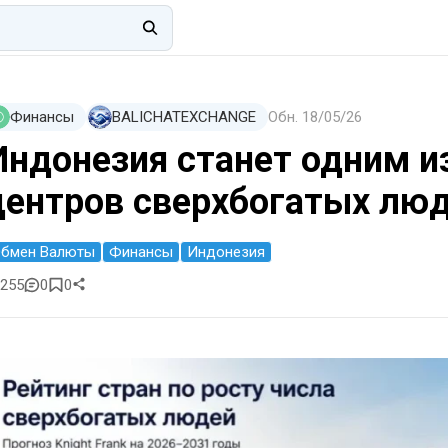
Финансы
BALICHATEXCHANGE
Обн.
18/05/26
Индонезия станет одним и
центров сверхбогатых люд
бмен Валюты
Финансы
Индонезия
255
0
0