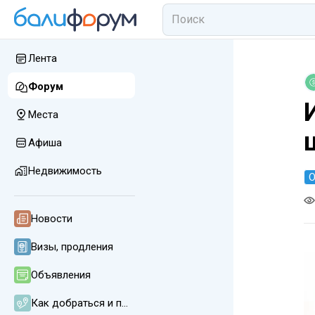
Лента
Форум
Места
Афиша
Недвижимость
О
Новости
Визы, продления
Объявления
Как добраться и передвигаться