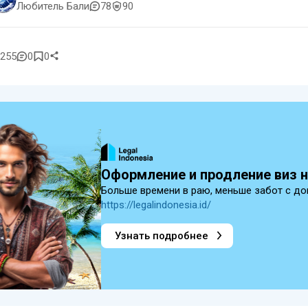
Любитель Бали
78
90
255
0
0
Оформление и продление виз н
Больше времени в раю, меньше забот с док
https://legalindonesia.id/
Узнать подробнее