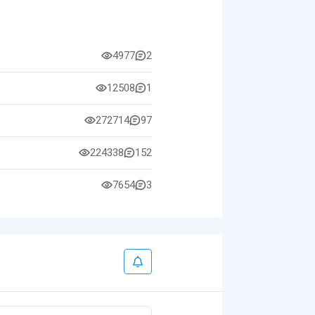
4977
2
12508
1
272714
97
224338
152
7654
3