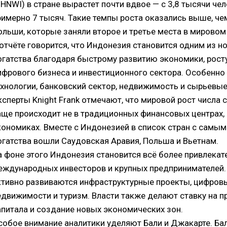
UHNWI) в стране вырастет почти вдвое — с 3,8 тысячи чел
римерно 7 тысяч. Такие темпы роста оказались выше, че
ольши, которые заняли второе и третье места в мировом 
 отчёте говорится, что Индонезия становится одним из н
огатства благодаря быстрому развитию экономики, росту
ифрового бизнеса и инвестиционного сектора. Особенно 
ехнологии, банковский сектор, недвижимость и сырьевые
ксперты Knight Frank отмечают, что мировой рост числа
аще происходит не в традиционных финансовых центрах,
кономиках. Вместе с Индонезией в список стран с самы
огатства вошли Саудовская Аравия, Польша и Вьетнам.
а фоне этого Индонезия становится всё более привлекат
еждународных инвесторов и крупных предпринимателей. 
ктивно развиваются инфраструктурные проекты, цифровы
едвижимости и туризм. Власти также делают ставку на п
апитала и создание новых экономических зон.
собое внимание аналитики уделяют Бали и Джакарте. Ба