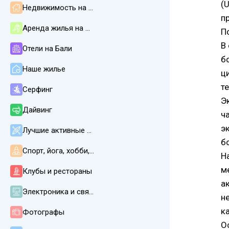
(
Недвижимость на Бали
п
Аренда жилья на Бали
П
В
Отели на Бали
б
Наше жилье
ц
т
Серфинг
Э
Дайвинг
ч
э
Лучшие активные развлечения
б
Спорт, йога, хобби, СПА, массаж
Н
м
Клубы и рестораны
а
Электроника и связь
н
к
Фотографы
О