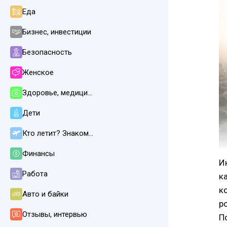
Еда
Бизнес, инвестиции
Безопасность
Женское
Здоровье, медицина
Дети
Кто летит? Знакомства
Финансы
И
Работа
к
к
Авто и байки
р
Отзывы, интервью
По