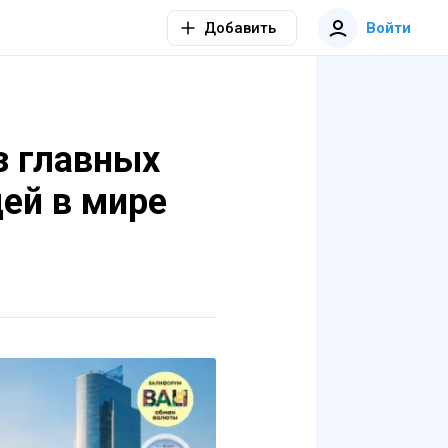
Добавить
Войти
з главных
ей в мире