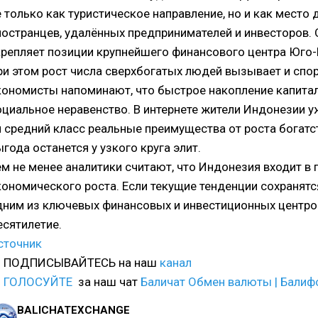
е только как туристическое направление, но и как место
ностранцев, удалённых предпринимателей и инвесторов
крепляет позиции крупнейшего финансового центра Юго-
ри этом рост числа сверхбогатых людей вызывает и спо
кономисты напоминают, что быстрое накопление капита
оциальное неравенство. В интернете жители Индонезии 
и средний класс реальные преимущества от роста богатс
ыгода останется у узкого круга элит.
ем не менее аналитики считают, что Индонезия входит в
кономического роста. Если текущие тенденции сохранятс
дним из ключевых финансовых и инвестиционных центро
есятилетие.
сточник
 ПОДПИСЫВАЙТЕСЬ на наш
канал

ГОЛОСУЙТЕ
за наш чат
Баличат Обмен валюты | Балиф
BALICHATEXCHANGE