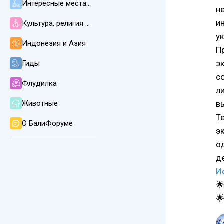
Интересные места, пляжи, погода и климат
н
и
Культура, религия и язык на Бали
у
Индонезия и Азия
П
э
Гиды
с
Флудилка
л
Животные
в
Т
О БалиФоруме
э
о
д
И

