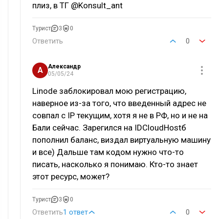
плиз, в ТГ @Konsult_ant
Турист
3
0
Ответить
0
Александр
А
05/05/24
Linode заблокировал мою регистрацию,
наверное из-за того, что введенный адрес не
совпал с IP текущим, хотя я не в РФ, но и не на
Бали сейчас. Зарегился на IDCloudHostб
пополнил баланс, виздал виртуальную машину
и все) Дальше там кодом нужно что-то
писать, насколько я понимаю. Кто-то знает
этот ресурс, может?
Турист
3
0
Ответить
1 ответ
0