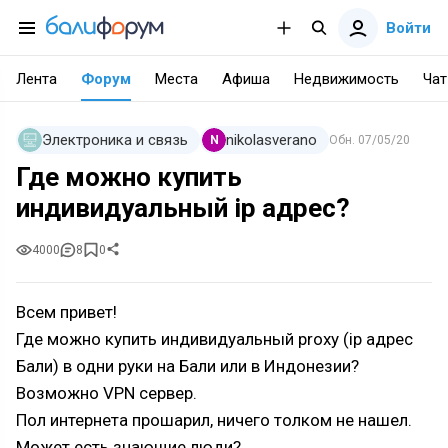
Войти
Лента
Форум
Места
Афиша
Недвижимость
Чат
Электроника и связь
nikolasverano
N
Обн.
07/05/20
Где можно купить
индивидуальный ip адрес?
4000
8
0
Всем привет!
Где можно купить индивидуальный proxy (ip адрес
Бали) в одни руки на Бали или в Индонезии?
Возможно VPN сервер.
Пол интернета прошарил, ничего толком не нашел.
Может есть знающие люди?