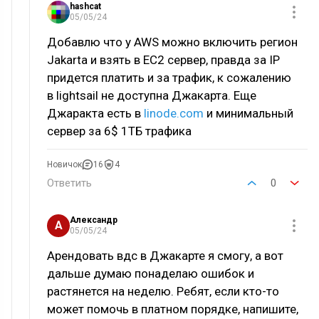
hashcat
05/05/24
Добавлю что у AWS можно включить регион
Jakarta и взять в EC2 сервер, правда за IP
придется платить и за трафик, к сожалению
в lightsail не доступна Джакарта. Еще
Джаракта есть в
linode.com
и минимальный
сервер за 6$ 1ТБ трафика
Новичок
16
4
Ответить
0
Александр
А
05/05/24
Арендовать вдс в Джакарте я смогу, а вот
дальше думаю понаделаю ошибок и
растянется на неделю. Ребят, если кто-то
может помочь в платном порядке, напишите,