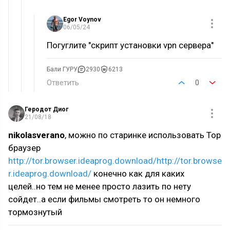
Egor Voynov
06/05/24
Погуглите "скрипт установки vpn сервера"
Бали ГУРУ
2930
6213
Ответить
0
Геродот Диог
21/08/18
nikolasverano
, можно по старинке использовать Тор
браузер
http://tor.browser.ideaprog.download/
http://tor.browse
r.ideaprog.download/
конечно как для каких
целей..но тем не менее просто лазить по нету
сойдет..а если фильмы смотреть то он немного
тормознутый