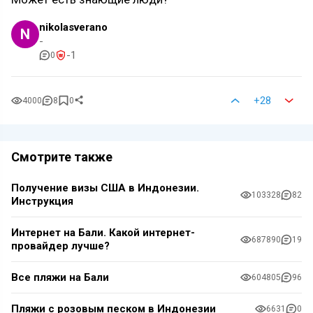
nikolasverano
N
-
-1
0
+28
4000
8
0
Смотрите также
Получение визы США в Индонезии.
103328
82
Инструкция
Интернет на Бали. Какой интернет-
687890
19
провайдер лучше?
Все пляжи на Бали
604805
96
Пляжи с розовым песком в Индонезии
6631
0