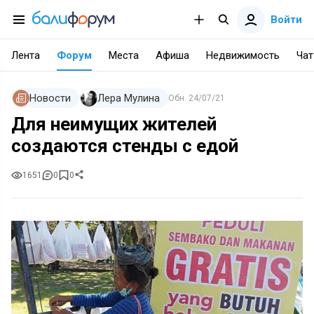
Войти
Лента
Форум
Места
Афиша
Недвижимость
Чат
Новости
Лера Мулина
Обн.
24/07/21
Для неимущих жителей
создаются стенды с едой
1651
0
0