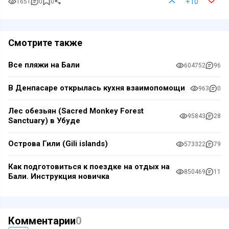
+10
1651
0
0
Смотрите также
Все пляжи на Бали
604752
96
В Денпасаре открылась кухня взаимопомощи
963
0
Лес обезьян (Sacred Monkey Forest
95843
28
Sanctuary) в Убуде
Острова Гили (Gili islands)
573322
79
Как подготовиться к поездке на отдых на
850469
11
Бали. Инструкция новичка
Комментарии
0