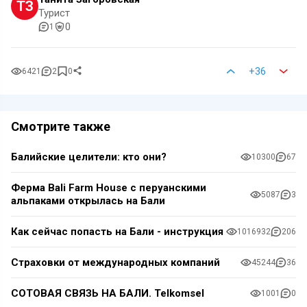
ТЗ
Турист
0
1
+36
6421
2
0
Смотрите также
Балийские целители: кто они?
10300
67
Ферма Bali Farm House с перуанскими
5087
3
альпаками открылась на Бали
Как сейчас попасть на Бали - инструкция
1016932
206
Страховки от международных компаний
45244
36
СОТОВАЯ СВЯЗЬ НА БАЛИ. Telkomsel
1001
0