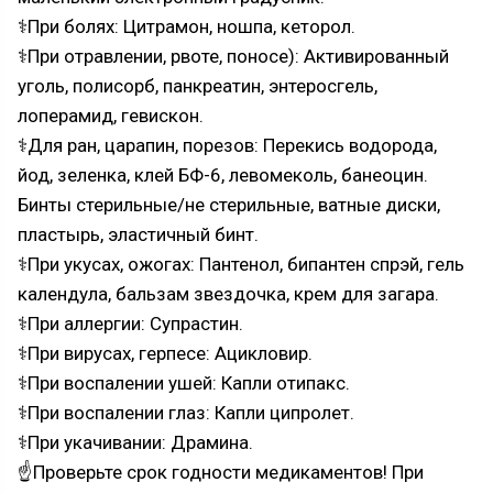
⚕При болях: Цитрамон, ношпа, кеторол.
⚕При отравлении, рвоте, поносе): Активированный
уголь, полисорб, панкреатин, энтеросгель,
лоперамид, гевискон.
⚕Для ран, царапин, порезов: Перекись водорода,
йод, зеленка, клей БФ-6, левомеколь, банеоцин.
Бинты стерильные/не стерильные, ватные диски,
пластырь, эластичный бинт.
⚕При укусах, ожогах: Пантенол, бипантен спрэй, гель
календула, бальзам звездочка, крем для загара.
⚕При аллергии: Супрастин.
⚕При вирусах, герпесе: Ацикловир.
⚕При воспалении ушей: Капли отипакс.
⚕При воспалении глаз: Капли ципролет.
⚕При укачивании: Драмина.
☝Проверьте срок годности медикаментов! При