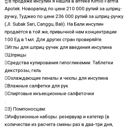
☝В продаже инсулин я нашла в аптеке Kimio Farma
Apotek. Новорапид по цене 210 000 рупий за шприц-
ручку, Туджео по цене 236 000 рупий за шприц-ручку
(Jl. Subak Sari, Canggu, Bali). На Бали инсулин
продаётся в той же, привычной нам концентрации
100 Ед в 1мл. Для других стран проверяйте.
Иглы для шприц-ручек для введения инсулина
Шприцы
Средства купирования гипогликемии. Таблетки
декстрозы, гель
Охлаждающие пеналы и чехлы для инсулина
Влажные салфетки для рук
Спиртовые инъекционные салфеточки
.
3) Помпоносцам:
Инфузионные наборы: резервуар и катетер (в
количестве из расчета смены раз в два-три дня,