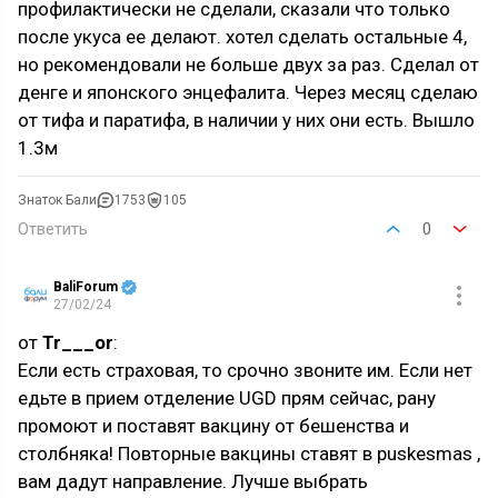
профилактически не сделали, сказали что только
после укуса ее делают. хотел сделать остальные 4,
но рекомендовали не больше двух за раз. Сделал от
денге и японского энцефалита. Через месяц сделаю
от тифа и паратифа, в наличии у них они есть. Вышло
1.3м
Знаток Бали
1753
105
Ответить
0
BaliForum
27/02/24
от
Tr___or
:
Если есть страховая, то срочно звоните им. Если нет
едьте в прием отделение UGD прям сейчас, рану
промоют и поставят вакцину от бешенства и
столбняка! Повторные вакцины ставят в puskesmas ,
вам дадут направление. Лучше выбрать