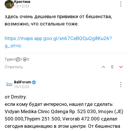
Кристина
13/12/23
здесь очень дешевые прививки от бешенства,
возможно, что остальные тоже.
https://maps.app.goo.gl/xn67CeBQQuQg8Ku26?
g_st=ic
Турист
1
0
Ответить
0
BaliForum
15/12/23
от Dmitry:
если кому будет интересно, нашел где сделать:
Vidyan Medika Clinic Qdenga Rp. 525.030, Imojev (JE)
500.000,Thypim 251.500, Verorab 472.000 сделал
сегодня вакцинацию в этом центре. От бешенства