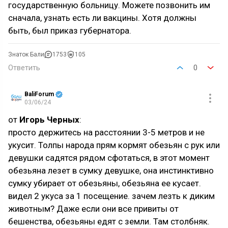
государственную больницу. Можете позвонить им
сначала, узнать есть ли вакцины. Хотя должны
быть, был приказ губернатора.
Знаток Бали
1753
105
Ответить
0
BaliForum
03/06/24
от
Игорь Черных
:
просто держитесь на расстоянии 3-5 метров и не
укусит. Толпы народа прям кормят обезьян с рук или
девушки садятся рядом сфотаться, в этот момент
обезьяна лезет в сумку девушке, она инстинктивно
сумку убирает от обезьяны, обезьяна ее кусает.
видел 2 укуса за 1 посещение. зачем лезть к диким
животным? Даже если они все привиты от
бешенства, обезьяны едят с земли. Там столбняк.