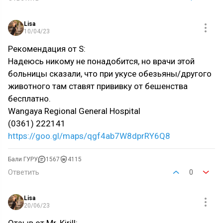
Lisa
10/04/23
Рекомендация от S:
Надеюсь никому не понадобится, но врачи этой
больницы сказали, что при укусе обезьяны/другого
животного там ставят прививку от бешенства
бесплатно.
Wangaya Regional General Hospital
(0361) 222141
https://goo.gl/maps/qgf4ab7W8dprRY6Q8
Бали ГУРУ
1567
4115
Ответить
0
Lisa
20/06/23