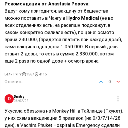
Рекомендация от Anastasia Popova:
Вдруг кому пригодится: вакцину от бешенства
можно поставить в Чангу в
Hydro Medical
(не во
всех отделениях есть, на ресепшн подскажут, в
каком конкретно филиале есть), по цене: осмотр
врача 230.000, (придётся платить при каждой дозе),
сама вакцина одна доза 1.050.000. В первый день
ставят 2 дозы, то есть в сумме 2.330.000, потом
ещё 2 раза по одной дозе + осмотр врача
Бали ГУРУ
1567
4115
Ответить
0
Dmitry
D
06/02/23
Укусила обезьяна на Monkey Hill в Тайланде (Пхукет),
у них схема вакцинации 5 прививок (на 0/3/7/14/28
дни), в Vachira Phuket Hospital в Emergency сделали