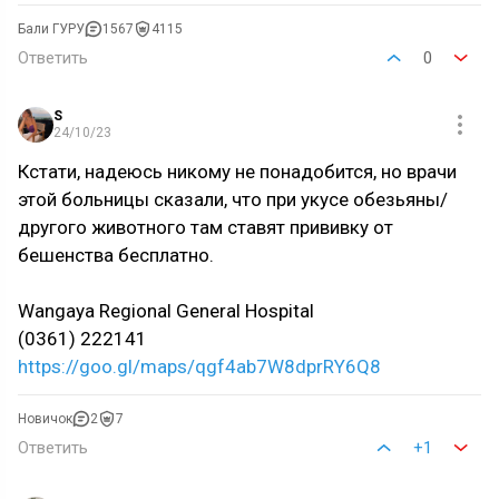
Бали ГУРУ
1567
4115
Ответить
0
S
24/10/23
Кстати, надеюсь никому не понадобится, но врачи
этой больницы сказали, что при укусе обезьяны/
другого животного там ставят прививку от
бешенства бесплатно.
Wangaya Regional General Hospital
(0361) 222141
https://goo.gl/maps/qgf4ab7W8dprRY6Q8
Новичок
2
7
Ответить
+1