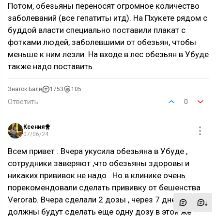
Потом, обезьяны переносят огромное количество
заболеваний (все гепатиты итд). На Пхукете рядом с
буддой власти специально поставили плакат с
фотками людей, заболевшими от обезьян, чтобы
меньше к ним лезли. На входе в лес обезьян в Убуде
также надо поставить.
Знаток Бали
1753
105
Ответить
0
Ксения🐥
07/06/24
Всем привет . Вчера укусила обезьяна в Убуде ,
сотрудники заверяют ,что обезьяны здоровы и
никаких прививок не надо . Но в клинике очень
порекомендовали сделать прививку от бешенства
Verorab. Вчера сделали 2 дозы , через 7 дней
должны будут сделать еще одну дозу в этой же