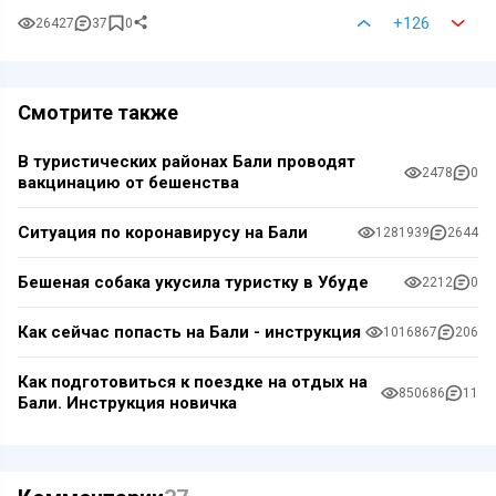
+126
26427
37
0
Смотрите также
В туристических районах Бали проводят
2478
0
вакцинацию от бешенства
Ситуация по коронавирусу на Бали
1281939
2644
Бешеная собака укусила туристку в Убуде
2212
0
Как сейчас попасть на Бали - инструкция
1016867
206
Как подготовиться к поездке на отдых на
850686
11
Бали. Инструкция новичка