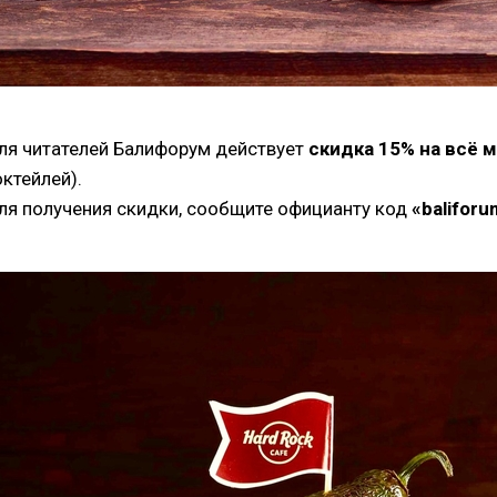
ля читателей Балифорум действует
скидка 15% на всё 
октейлей).
ля получения скидки, сообщите официанту код
«baliforu