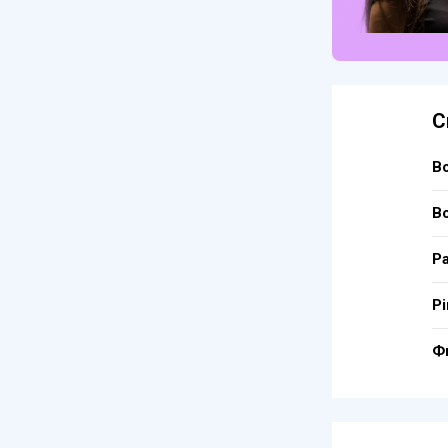
С
В
В
Р
Pi
Ф