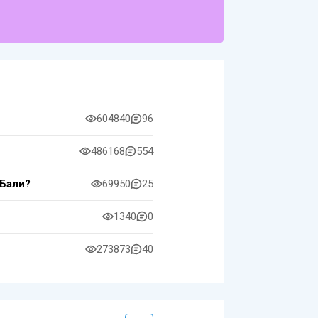
604840
96
486168
554
 Бали?
69950
25
1340
0
273873
40