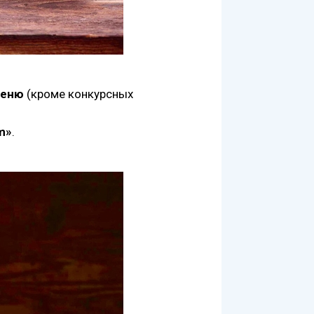
меню
(кроме конкурсных
m»
.