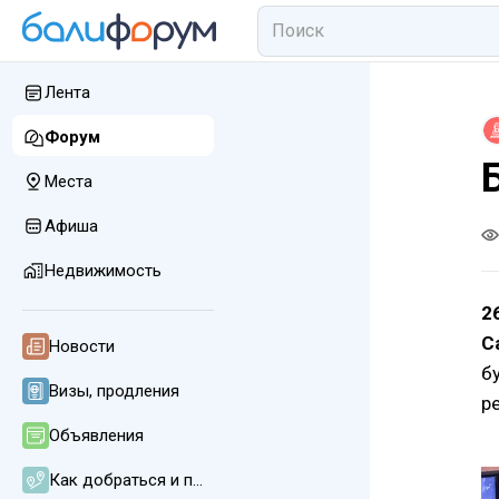
Лента
Форум
Места
Афиша
Недвижимость
2
C
Новости
б
Визы, продления
р
Объявления
Как добраться и передвигаться