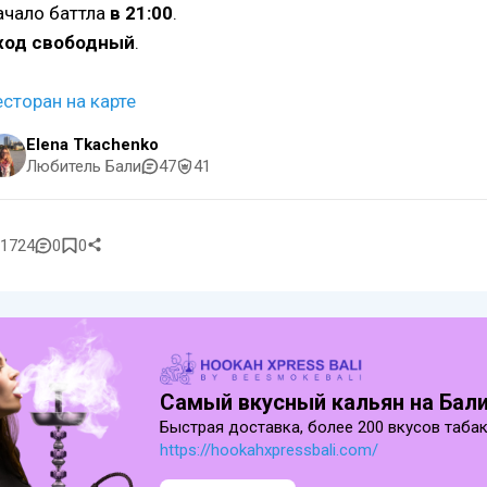
ачало баттла
в 21:00
.
ход свободный
.
есторан на карте
Elena Tkachenko
Любитель Бали
47
41
1724
0
0
Cамый вкусный кальян на Бал
Быстрая доставка, более 200 вкусов таба
https://hookahxpressbali.com/