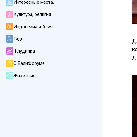
Интересные места, пляжи, погода и климат
Культура, религия и язык на Бали
Индонезия и Азия
Гиды
Д
к
Флудилка
Д
О БалиФоруме
Животные