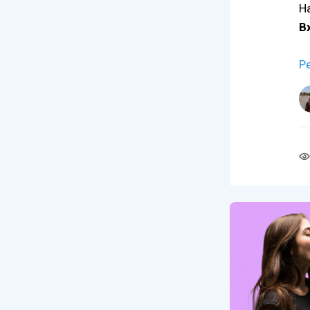
Н
В
Р