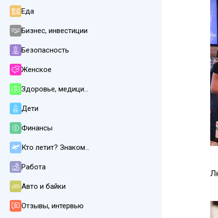
Еда
Бизнес, инвестиции
Безопасность
Женское
Здоровье, медицина
Дети
Финансы
Кто летит? Знакомства
Работа
Л
Авто и байки
Отзывы, интервью