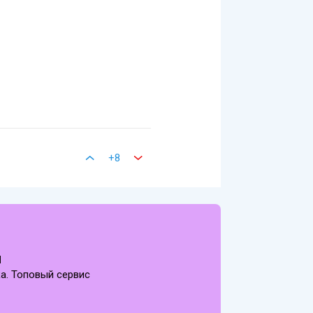
+8
и
ка. Топовый сервис