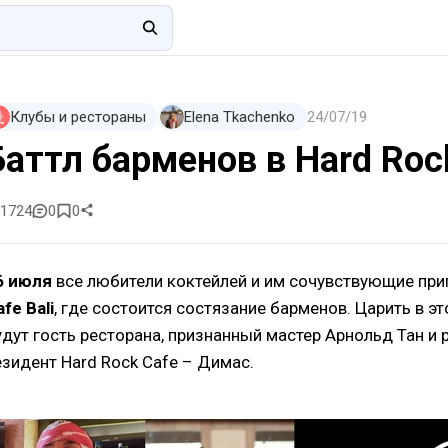
Клубы и рестораны
Elena Tkachenko
24/07/19
Баттл барменов в Hard Rock
1724
0
0
6 июля
все любители коктейлей и им сочувствующие пр
afe Bal
i
, где состоится состязание барменов. Царить в эт
удут гость ресторана, признанный мастер Арнольд Тан и 
езидент Hard Rock Cafe – Димас.