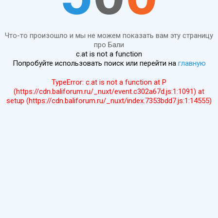
Что-то произошло и мы не можем показать вам эту страницу
про Бали
c.at is not a function
Попробуйте использовать поиск или перейти на
главную
TypeError: c.at is not a function at P
(https://cdn.baliforum.ru/_nuxt/event.c302a67d.js:1:1091) at
setup (https://cdn.baliforum.ru/_nuxt/index.7353bdd7.js:1:14555)