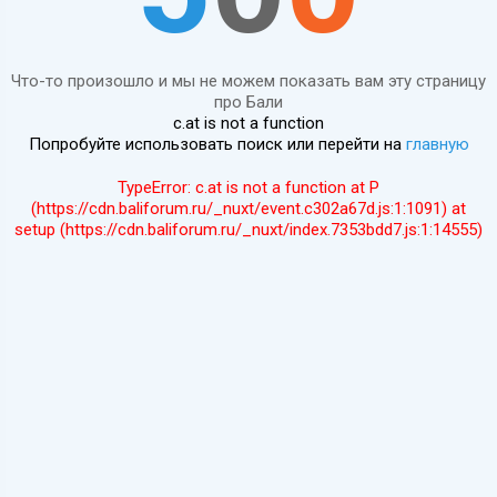
Что-то произошло и мы не можем показать вам эту страницу
про Бали
c.at is not a function
Попробуйте использовать поиск или перейти на
главную
TypeError: c.at is not a function at P
(https://cdn.baliforum.ru/_nuxt/event.c302a67d.js:1:1091) at
setup (https://cdn.baliforum.ru/_nuxt/index.7353bdd7.js:1:14555)