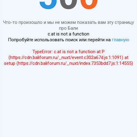
Что-то произошло и мы не можем показать вам эту страницу
про Бали
c.at is not a function
Попробуйте использовать поиск или перейти на
главную
TypeError: c.at is not a function at P
(https://cdn.baliforum.ru/_nuxt/event.c302a67d.js:1:1091) at
setup (https://cdn.baliforum.ru/_nuxt/index.7353bdd7.js:1:14555)