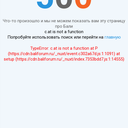
Что-то произошло и мы не можем показать вам эту страницу
про Бали
c.at is not a function
Попробуйте использовать поиск или перейти на
главную
TypeError: c.at is not a function at P
(https://cdn.baliforum.ru/_nuxt/event.c302a67d.js:1:1091) at
setup (https://cdn.baliforum.ru/_nuxt/index.7353bdd7.js:1:14555)