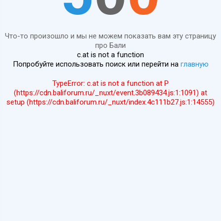
Что-то произошло и мы не можем показать вам эту страницу
про Бали
c.at is not a function
Попробуйте использовать поиск или перейти на
главную
TypeError: c.at is not a function at P
(https://cdn.baliforum.ru/_nuxt/event.3b089434.js:1:1091) at
setup (https://cdn.baliforum.ru/_nuxt/index.4c111b27.js:1:14555)