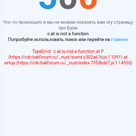
Что-то произошло и мы не можем показать вам эту страницу
про Бали
c.at is not a function
Попробуйте использовать поиск или перейти на
главную
TypeError: c.at is not a function at P
(https://cdn.baliforum.ru/_nuxt/event.c302a67d.js:1:1091) at
setup (https://cdn.baliforum.ru/_nuxt/index.7353bdd7.js:1:14555)