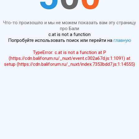
Что-то произошло и мы не можем показать вам эту страницу
про Бали
c.at is not a function
Попробуйте использовать поиск или перейти на
главную
TypeError: c.at is not a function at P
(https://cdn.baliforum.ru/_nuxt/event.c302a67d.js:1:1091) at
setup (https://cdn.baliforum.ru/_nuxt/index.7353bdd7.js:1:14555)