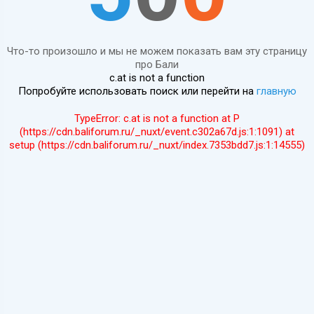
Что-то произошло и мы не можем показать вам эту страницу
про Бали
c.at is not a function
Попробуйте использовать поиск или перейти на
главную
TypeError: c.at is not a function at P
(https://cdn.baliforum.ru/_nuxt/event.c302a67d.js:1:1091) at
setup (https://cdn.baliforum.ru/_nuxt/index.7353bdd7.js:1:14555)