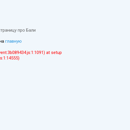
страницу про Бали
 на
главную
event.3b089434.js:1:1091) at setup
js:1:14555)