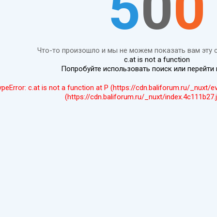
5
0
0
Что-то произошло и мы не можем показать вам эту 
c.at is not a function
Попробуйте использовать поиск или перейти
ypeError: c.at is not a function at P (https://cdn.baliforum.ru/_nuxt/
(https://cdn.baliforum.ru/_nuxt/index.4c111b27.