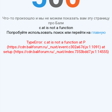
Что-то произошло и мы не можем показать вам эту страницу
про Бали
c.at is not a function
Попробуйте использовать поиск или перейти на
главную
TypeError: c.at is not a function at P
(https://cdn.baliforum.ru/_nuxt/event.c302a67d.js:1:1091) at
setup (https://cdn.baliforum.ru/_nuxt/index.7353bdd7.js:1:14555)