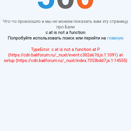
Что-то произошло и мы не можем показать вам эту страницу
про Бали
c.at is not a function
Попробуйте использовать поиск или перейти на
главную
TypeError: c.at is not a function at P
(https://cdn.baliforum.ru/_nuxt/event.c302a67d.js:1:1091) at
setup (https://cdn.baliforum.ru/_nuxt/index.7353bdd7.js:1:14555)