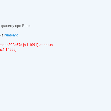
страницу про Бали
 на
главную
event.c302a67d.js:1:1091) at setup
js:1:14555)