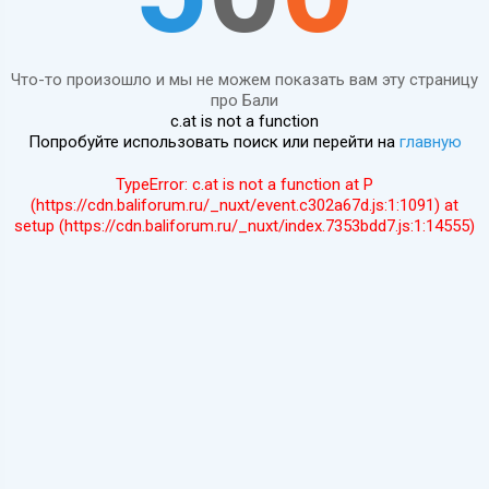
Что-то произошло и мы не можем показать вам эту страницу
про Бали
c.at is not a function
Попробуйте использовать поиск или перейти на
главную
TypeError: c.at is not a function at P
(https://cdn.baliforum.ru/_nuxt/event.c302a67d.js:1:1091) at
setup (https://cdn.baliforum.ru/_nuxt/index.7353bdd7.js:1:14555)