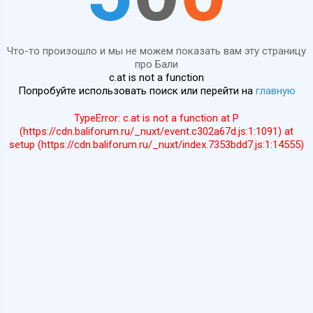
Что-то произошло и мы не можем показать вам эту страницу
про Бали
c.at is not a function
Попробуйте использовать поиск или перейти на
главную
TypeError: c.at is not a function at P
(https://cdn.baliforum.ru/_nuxt/event.c302a67d.js:1:1091) at
setup (https://cdn.baliforum.ru/_nuxt/index.7353bdd7.js:1:14555)