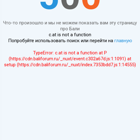
Что-то произошло и мы не можем показать вам эту страницу
про Бали
c.at is not a function
Попробуйте использовать поиск или перейти на
главную
TypeError: c.at is not a function at P
(https://cdn.baliforum.ru/_nuxt/event.c302a67d.js:1:1091) at
setup (https://cdn.baliforum.ru/_nuxt/index.7353bdd7.js:1:14555)