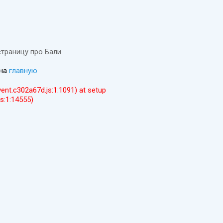
страницу про Бали
 на
главную
event.c302a67d.js:1:1091) at setup
js:1:14555)