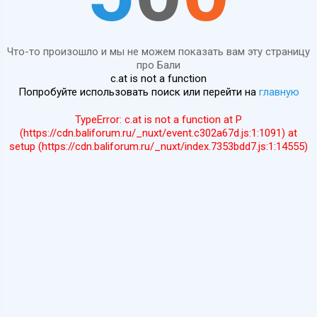
Что-то произошло и мы не можем показать вам эту страницу
про Бали
c.at is not a function
Попробуйте использовать поиск или перейти на
главную
TypeError: c.at is not a function at P
(https://cdn.baliforum.ru/_nuxt/event.c302a67d.js:1:1091) at
setup (https://cdn.baliforum.ru/_nuxt/index.7353bdd7.js:1:14555)