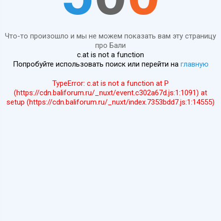
Что-то произошло и мы не можем показать вам эту страницу
про Бали
c.at is not a function
Попробуйте использовать поиск или перейти на
главную
TypeError: c.at is not a function at P
(https://cdn.baliforum.ru/_nuxt/event.c302a67d.js:1:1091) at
setup (https://cdn.baliforum.ru/_nuxt/index.7353bdd7.js:1:14555)