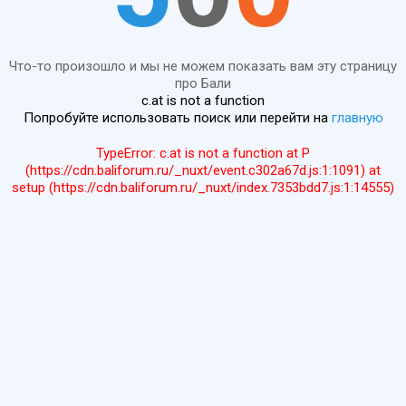
Что-то произошло и мы не можем показать вам эту страницу
про Бали
c.at is not a function
Попробуйте использовать поиск или перейти на
главную
TypeError: c.at is not a function at P
(https://cdn.baliforum.ru/_nuxt/event.c302a67d.js:1:1091) at
setup (https://cdn.baliforum.ru/_nuxt/index.7353bdd7.js:1:14555)