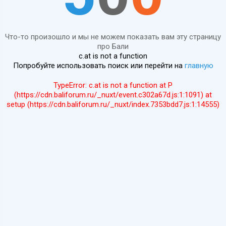
Что-то произошло и мы не можем показать вам эту страницу
про Бали
c.at is not a function
Попробуйте использовать поиск или перейти на
главную
TypeError: c.at is not a function at P
(https://cdn.baliforum.ru/_nuxt/event.c302a67d.js:1:1091) at
setup (https://cdn.baliforum.ru/_nuxt/index.7353bdd7.js:1:14555)