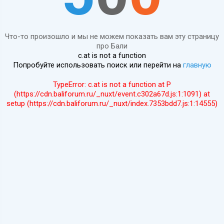
Что-то произошло и мы не можем показать вам эту страницу
про Бали
c.at is not a function
Попробуйте использовать поиск или перейти на
главную
TypeError: c.at is not a function at P
(https://cdn.baliforum.ru/_nuxt/event.c302a67d.js:1:1091) at
setup (https://cdn.baliforum.ru/_nuxt/index.7353bdd7.js:1:14555)