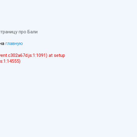
страницу про Бали
 на
главную
event.c302a67d.js:1:1091) at setup
js:1:14555)