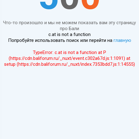
Что-то произошло и мы не можем показать вам эту страницу
про Бали
c.at is not a function
Попробуйте использовать поиск или перейти на
главную
TypeError: c.at is not a function at P
(https://cdn.baliforum.ru/_nuxt/event.c302a67d.js:1:1091) at
setup (https://cdn.baliforum.ru/_nuxt/index.7353bdd7.js:1:14555)