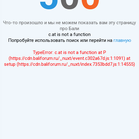
Что-то произошло и мы не можем показать вам эту страницу
про Бали
c.at is not a function
Попробуйте использовать поиск или перейти на
главную
TypeError: c.at is not a function at P
(https://cdn.baliforum.ru/_nuxt/event.c302a67d.js:1:1091) at
setup (https://cdn.baliforum.ru/_nuxt/index.7353bdd7.js:1:14555)