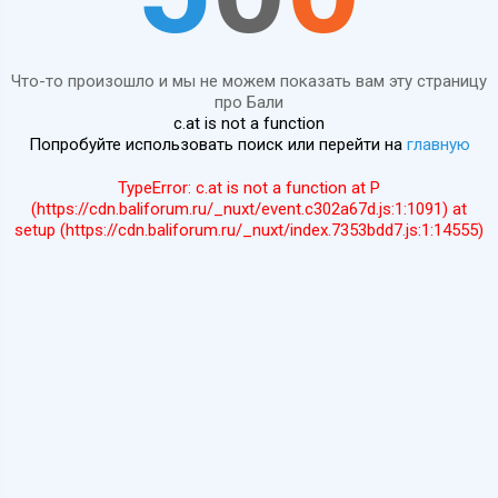
Что-то произошло и мы не можем показать вам эту страницу
про Бали
c.at is not a function
Попробуйте использовать поиск или перейти на
главную
TypeError: c.at is not a function at P
(https://cdn.baliforum.ru/_nuxt/event.c302a67d.js:1:1091) at
setup (https://cdn.baliforum.ru/_nuxt/index.7353bdd7.js:1:14555)