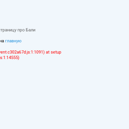
страницу про Бали
 на
главную
event.c302a67d.js:1:1091) at setup
js:1:14555)