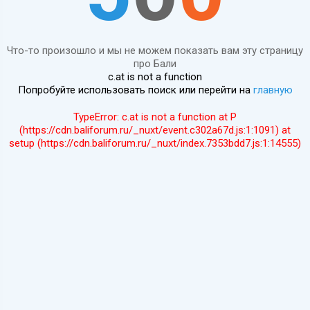
Что-то произошло и мы не можем показать вам эту страницу
про Бали
c.at is not a function
Попробуйте использовать поиск или перейти на
главную
TypeError: c.at is not a function at P
(https://cdn.baliforum.ru/_nuxt/event.c302a67d.js:1:1091) at
setup (https://cdn.baliforum.ru/_nuxt/index.7353bdd7.js:1:14555)