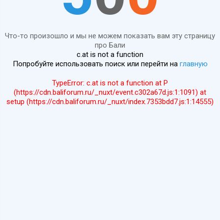
Что-то произошло и мы не можем показать вам эту страницу
про Бали
c.at is not a function
Попробуйте использовать поиск или перейти на
главную
TypeError: c.at is not a function at P
(https://cdn.baliforum.ru/_nuxt/event.c302a67d.js:1:1091) at
setup (https://cdn.baliforum.ru/_nuxt/index.7353bdd7.js:1:14555)