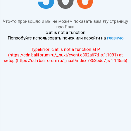
Что-то произошло и мы не можем показать вам эту страницу
про Бали
c.at is not a function
Попробуйте использовать поиск или перейти на
главную
TypeError: c.at is not a function at P
(https://cdn.baliforum.ru/_nuxt/event.c302a67d.js:1:1091) at
setup (https://cdn.baliforum.ru/_nuxt/index.7353bdd7.js:1:14555)