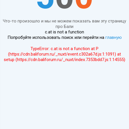
Что-то произошло и мы не можем показать вам эту страницу
про Бали
c.at is not a function
Попробуйте использовать поиск или перейти на
главную
TypeError: c.at is not a function at P
(https://cdn.baliforum.ru/_nuxt/event.c302a67d.js:1:1091) at
setup (https://cdn.baliforum.ru/_nuxt/index.7353bdd7.js:1:14555)